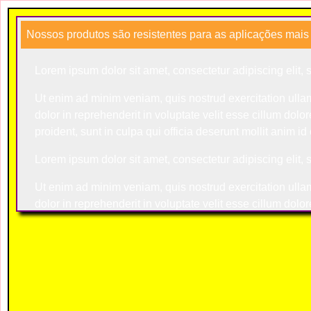
Nossos produtos são resistentes para as aplicações mais
Lorem ipsum dolor sit amet, consectetur adipiscing elit,
Ut enim ad minim veniam, quis nostrud exercitation ulla
dolor in reprehenderit in voluptate velit esse cillum dolo
proident, sunt in culpa qui officia deserunt mollit anim id
Lorem ipsum dolor sit amet, consectetur adipiscing elit,
Ut enim ad minim veniam, quis nostrud exercitation ulla
dolor in reprehenderit in voluptate velit esse cillum dolo
proident, sunt in culpa qui officia deserunt mollit anim id